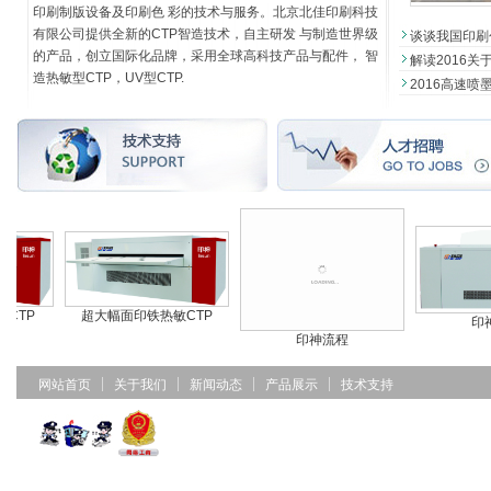
印刷制版设备及印刷色 彩的技术与服务。北京北佳印刷科技
有限公司提供全新的CTP智造技术，自主研发 与制造世界级
谈谈我国印刷包
的产品，创立国际化品牌，采用全球高科技产品与配件， 智
解读2016关
造热敏型CTP，UV型CTP.
2016高速
CTP
超大幅面印铁热敏CTP
印神
印神流程
网站首页
关于我们
新闻动态
产品展示
技术支持