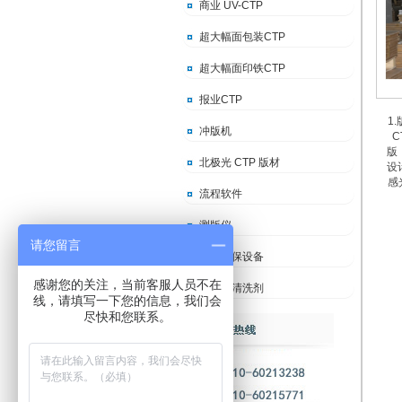
商业 UV-CTP
超大幅面包装CTP
超大幅面印铁CTP
报业CTP
1
冲版机
C
版
北极光 CTP 版材
设
感
流程软件
测版仪
请您留言
印刷环保设备
感谢您的关注，当前客服人员不在
冲版机清洗剂
线，请填写一下您的信息，我们会
尽快和您联系。